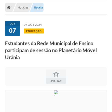
Nota Fiscal Gaúcha
Notícias
Notícia
Ouvidoria
e-sic
OUT
07 OUT 2024
07
Editais e Publicações
EDUCAÇÃO
PLANO ANUAL DE CONTRATAÇÕES (PAC)
Estudantes da Rede Municipal de Ensino
participam de sessão no Planetário Móvel
Contato
Urânia
TCE/RS
Ordem de Serviços
Prestação de Contas
AVALIAR
Serviços e Informações Online
Licitações
Secretarias de Júlio de Castilhos