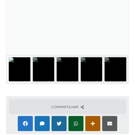
Coronavírus
Certidão Negativa
Alvará
Fiscalização
Modelos de Requerimentos
Relatórios Anuais – Ouvidoria
Passe Livre Estudantil
Ouvidoria
Galeria de Fotos
COMPARTILHAR
Notícias
Carta de Serviços