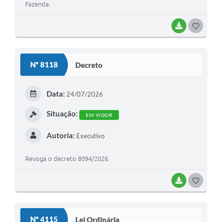
Fazenda.
BAIXAR
G
O
S
Nº 8118
Decreto
T
E
Data:
24/07/2026
I
Situação:
EM VIGOR
Autoria:
Executivo
Revoga o decreto 8094/2026.
BAIXAR
G
O
S
Nº 4115
Lei Ordinária