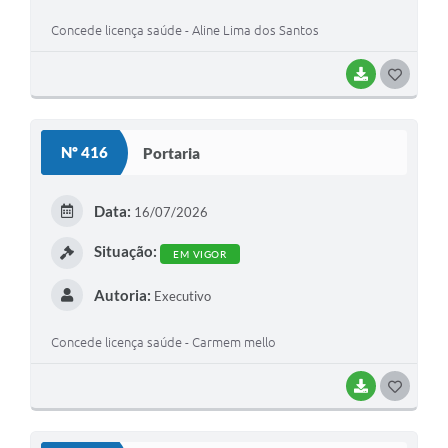
Concede licença saúde - Aline Lima dos Santos
BAIXAR
G
O
S
Nº 416
Portaria
T
E
Data:
16/07/2026
I
Situação:
EM VIGOR
Autoria:
Executivo
Concede licença saúde - Carmem mello
BAIXAR
G
O