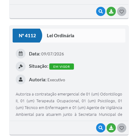
VISUALIZAR
BAIXAR
G
O
S
Nº 4112
Lei Ordinária
T
E
Data:
09/07/2026
I
Situação:
EM VIGOR
Autoria:
Executivo
Autoriza a contratação emergencial de 01 (um) Odontólogo
II, 01 (um) Terapeuta Ocupacional, 01 (um) Psicólogo, 01
(um) Técnico em Enfermagem e 01 (um) Agente de Vigilância
Ambiental para atuarem junto à Secretaria Municipal de
Saúde, a fim de atender à necessidade temporária de
excepcional interesse público.
VISUALIZAR
BAIXAR
G
O