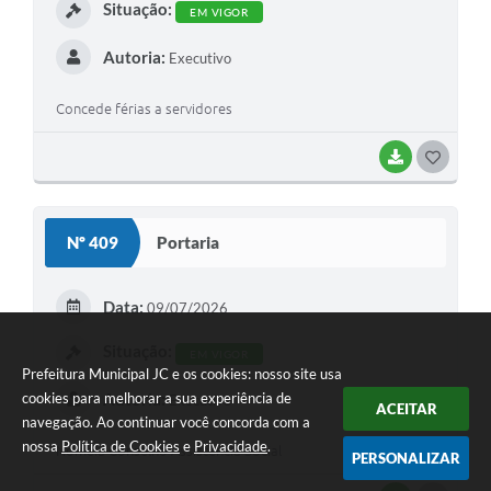
Situação:
EM VIGOR
Autoria:
Executivo
Concede férias a servidores
BAIXAR
G
O
S
Nº 409
Portaria
T
E
Data:
09/07/2026
I
Situação:
EM VIGOR
Prefeitura Municipal JC e os cookies: nosso site usa
Autoria:
cookies para melhorar a sua experiência de
Executivo
ACEITAR
navegação. Ao continuar você concorda com a
nossa
Política de Cookies
e
Privacidade
.
Nomeia Conselho Assistência Social
PERSONALIZAR