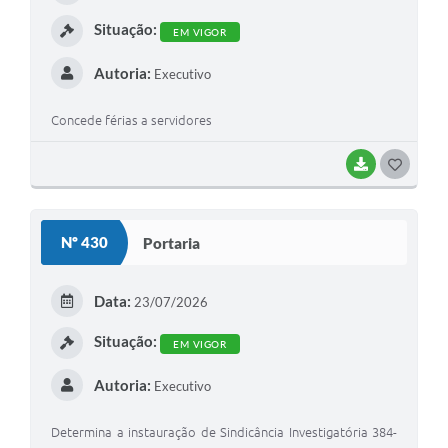
I
Situação:
EM VIGOR
Autoria:
Executivo
Concede férias a servidores
BAIXAR
G
O
S
Nº 430
Portaria
T
E
Data:
23/07/2026
I
Situação:
EM VIGOR
Autoria:
Executivo
Determina a instauração de Sindicância Investigatória 384-