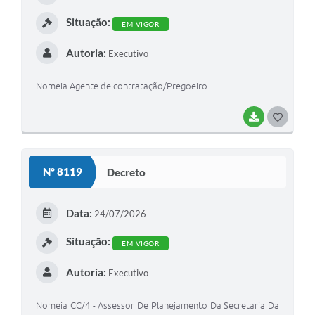
Arquivos para Download
I
Situação:
EM VIGOR
Audiências Públicas
Autoria:
Executivo
Contratos
Nomeia Agente de contratação/Pregoeiro.
Secretarias
Contas Públicas
BAIXAR
G
O
Legislação
S
Nº 8119
Decreto
Links
T
E
Data:
24/07/2026
I
Situação:
EM VIGOR
Autoria:
Executivo
Nomeia CC/4 - Assessor De Planejamento Da Secretaria Da