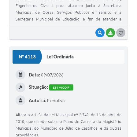
Engenheiros Civis II para atuarem junto à Secretaria
Municipal de Obras, Serviços Públicos e Trânsito e à
Secretaria Municipal de Educação, a fim de atender à
necessidade temporária de excepcional interesse público.
VISUALIZAR
BAIXAR
G
O
S
Nº 4113
Lei Ordinária
T
E
Data:
09/07/2026
I
Situação:
EM VIGOR
Autoria:
Executivo
Altera o art. 31 da Lei Municipal nº 2.742, de 16 de abril de
2010, que dispõe sobre o Plano de Carreira do Magistério
Municipal do Município de Júlio de Castilhos, e dá outras
providências.