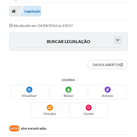
Nota Fiscal Gaúcha
Legislação
Ouvidoria
e-sic
Atualizado em: 04/08/2026 às 23h57
Editais e Publicações
BUSCAR LEGISLAÇÃO
PLANO ANUAL DE CONTRATAÇÕES (PAC)
Contato
DADOS ABERTOS
TCE/RS
LEGENDA:
Ordem de Serviços
Visualizar
Baixar
Anexos
Prestação de Contas
Serviços e Informações Online
Vínculos
Gostei
Licitações
atos encontrados
14729
Secretarias de Júlio de Castilhos