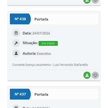
BAIXAR
G
O
S
Nº 438
Portaria
T
E
Data:
24/07/2026
I
Situação:
EM VIGOR
Autoria:
Executivo
Concede licença casamento - Luis Fernando Stefanello
BAIXAR
G
O
S
Nº 437
Portaria
T
E