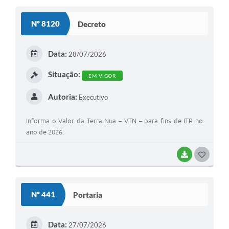
Coronavírus
Nº 8120
Decreto
Certidão Negativa
Data:
28/07/2026
Alvará
Situação:
Fiscalização
EM VIGOR
Modelos de Requerimentos
Autoria:
Executivo
Relatórios Anuais – Ouvidoria
Informa o Valor da Terra Nua – VTN – para fins de ITR no
ano de 2026.
Passe Livre Estudantil
Ouvidoria
BAIXAR
G
O
Galeria de Fotos
S
Nº 441
Portaria
Notícias
T
Carta de Serviços
E
Data:
27/07/2026