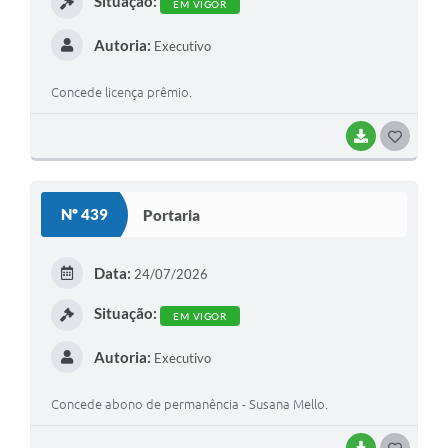
Situação:
EM VIGOR
Autoria:
Executivo
Concede licença prêmio.
BAIXAR
G
O
S
Nº 439
Portaria
T
E
Data:
24/07/2026
I
Situação:
EM VIGOR
Autoria:
Executivo
Concede abono de permanência - Susana Mello.