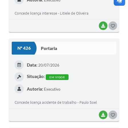
Executivo
Concede licença interesse - Litiele de Oliveira
BAIXAR
G
O
S
Nº 426
Portaria
T
E
Data:
20/07/2026
I
Situação:
EM VIGOR
Autoria:
Executivo
Concede licença acidente de trabalho - Paulo Soel
BAIXAR
G
O