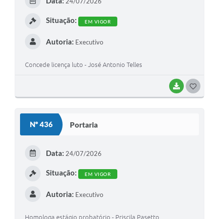
Data:
24/07/2026
I
Situação:
EM VIGOR
Autoria:
Executivo
Concede licença luto - José Antonio Telles
BAIXAR
G
O
S
Nº 436
Portaria
T
E
Data:
24/07/2026
I
Situação:
EM VIGOR
Autoria:
Executivo
Homologa estágio probatório - Priscila Pasetto