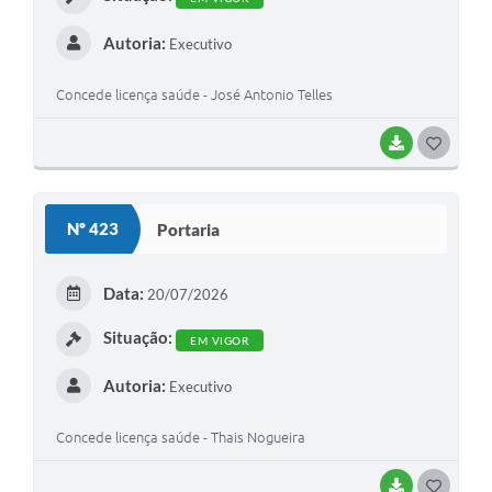
Autoria:
Executivo
Concede licença saúde - José Antonio Telles
BAIXAR
G
O
S
Nº 423
Portaria
T
E
Data:
20/07/2026
I
Situação:
EM VIGOR
Autoria:
Executivo
Concede licença saúde - Thais Nogueira
BAIXAR
G