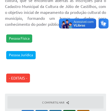
cultura, que se encontram abertas as inscrições para o
Cadastro Municipal da Cultura de Júlio de Castilhos, com
Coronavírus
o objetivo inicial de mapeamento da produção cultural do
Certidão Negativa
município, formando um banco de dados para
conhecimento do poder público e dos cidadãos.
Alvará
Fiscalização
Pessoa Física
Modelos de Requerimentos
Pessoa Jurídica
Relatórios Anuais – Ouvidoria
Passe Livre Estudantil
Ouvidoria
- EDITAIS -
Galeria de Fotos
Notícias
COMPARTILHAR
Carta de Serviços