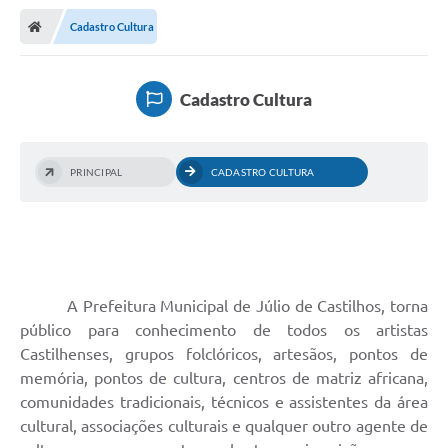
Nota Fiscal Gaúcha
Cadastro Cultura
Ouvidoria
e-sic
Cadastro Cultura
Editais e Publicações
PLANO ANUAL DE CONTRATAÇÕES (PAC)
PRINCIPAL
CADASTRO CULTURA
Contato
TCE/RS
Ordem de Serviços
A Prefeitura Municipal de Júlio de Castilhos, torna
Prestação de Contas
público para conhecimento de todos os artistas
Castilhenses, grupos folclóricos, artesãos, pontos de
Serviços e Informações Online
memória, pontos de cultura, centros de matriz africana,
Licitações
comunidades tradicionais, técnicos e assistentes da área
cultural, associações culturais e qualquer outro agente de
Secretarias de Júlio de Castilhos