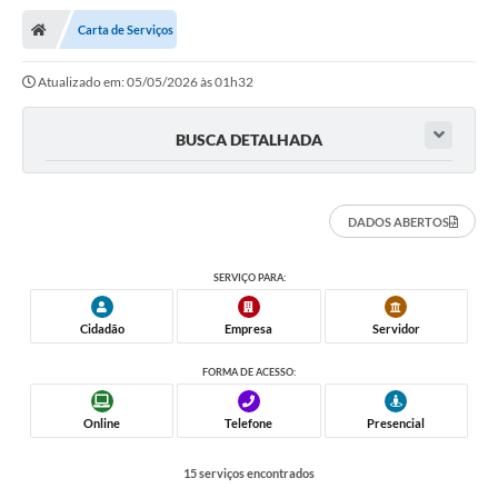
Nota Fiscal Gaúcha
Carta de Serviços
Ouvidoria
Atualizado em: 05/05/2026 às 01h32
e-sic
Editais e Publicações
BUSCA DETALHADA
PLANO ANUAL DE CONTRATAÇÕES (PAC)
DADOS ABERTOS
Contato
TCE/RS
SERVIÇO PARA:
Ordem de Serviços
Cidadão
Empresa
Servidor
Prestação de Contas
FORMA DE ACESSO:
Serviços e Informações Online
Online
Telefone
Presencial
Licitações
15 serviços encontrados
Secretarias de Júlio de Castilhos