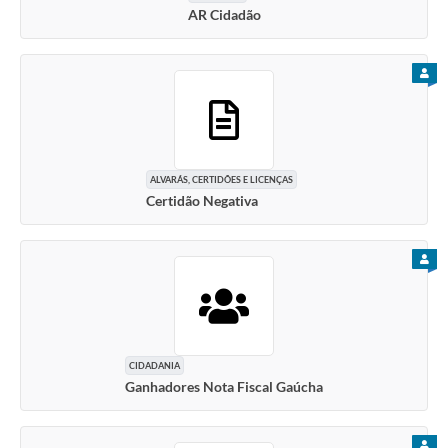
Arquivos para Download
AR Cidadão
Audiências Públicas
PARA
Contratos
Secretarias
Contas Públicas
ALVARÁS, CERTIDÕES E LICENÇAS
Certidão Negativa
Legislação
Links
PARA
CIDADANIA
Ganhadores Nota Fiscal Gaúcha
PARA