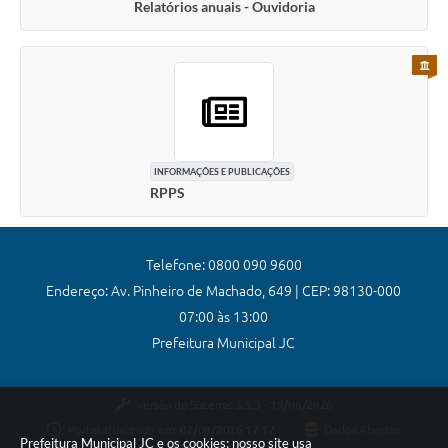
Relatórios anuais - Ouvidoria
PARA 
INFORMAÇÕES E PUBLICAÇÕES
RPPS
Telefone: 0800 090 9600
Endereço: Av. Pinheiro de Machado, 649 | CEP: 98130-000
07:00 às 13:00
Prefeitura Municipal JC
Versão do Sistema:
3.5.3 - 19/06/2026
Portal atualizado em:
07/08/2026 17:12
Dados Abertos
Prefeitura Municipal JC e os cookies: nosso site usa