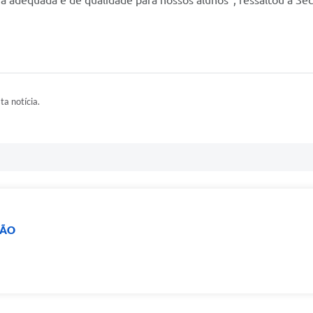
 adequada e de qualidade para nossos alunos”, ressaltou a Secr
ta notícia.
ÇÃO