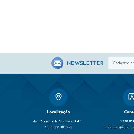
NEWSLETTER
Localização
Cont
Av. Pinheiro de Machado, 649 -
0800 09
CEP: 98130-000
imprensa@juliodec
br