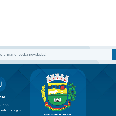
ato
0 9600
astilhos.rs.gov.