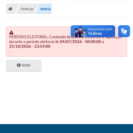
Nota Fiscal Gaúcha
Notícias
Notícia
Ouvidoria
e-sic
Editais e Publicações
PERÍODO ELEITORAL: Conteúdo bloqueado conforme a legislação
durante o período eleitoral de
04/07/2026 - 00:00:00
a
25/10/2026 - 23:59:00
PLANO ANUAL DE CONTRATAÇÕES (PAC)
.
Contato
Voltar
TCE/RS
Ordem de Serviços
Prestação de Contas
Serviços e Informações Online
Licitações
Secretarias de Júlio de Castilhos