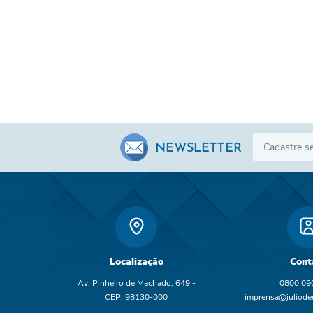
NEWSLETTER
Localização
Cont
Av. Pinheiro de Machado, 649 -
0800 09
CEP: 98130-000
imprensa@juliodec
br