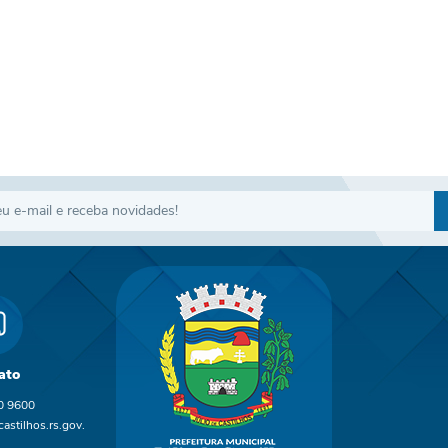
ato
0 9600
astilhos.rs.gov.