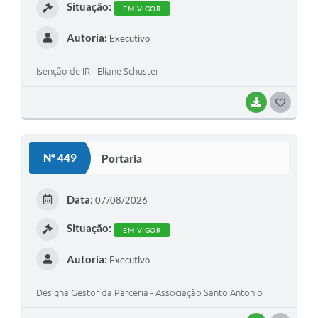
Situação:
Arquivos para Download
EM VIGOR
Audiências Públicas
Autoria:
Executivo
Contratos
Isenção de IR - Eliane Schuster
Secretarias
BAIXAR
G
Contas Públicas
O
Legislação
S
Nº 449
Portaria
T
Links
E
Data:
07/08/2026
I
Situação:
EM VIGOR
Autoria:
Executivo
Designa Gestor da Parceria - Associação Santo Antonio