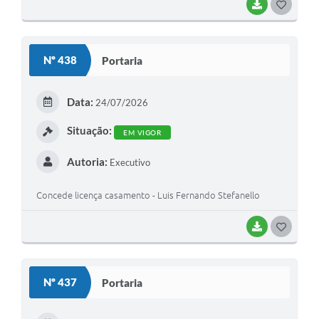
BAIXAR
G
O
S
Nº 438
Portaria
T
E
Data:
24/07/2026
I
Situação:
EM VIGOR
Autoria:
Executivo
Concede licença casamento - Luis Fernando Stefanello
BAIXAR
G
O
S
Nº 437
Portaria
T
E