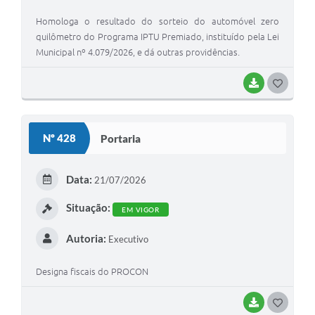
Homologa o resultado do sorteio do automóvel zero
quilômetro do Programa IPTU Premiado, instituído pela Lei
Municipal nº 4.079/2026, e dá outras providências.
BAIXAR
G
O
S
Nº 428
Portaria
T
E
Data:
21/07/2026
I
Situação:
EM VIGOR
Autoria:
Executivo
Designa fiscais do PROCON
BAIXAR
G