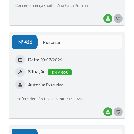
Concede licença saúde - Ana Carla Pomina
BAIXAR
G
O
S
Nº 421
Portaria
T
E
Data:
20/07/2026
I
Situação:
EM VIGOR
Autoria:
Executivo
Profere decisão final em PAE 315-2026
BAIXAR
G
O
S