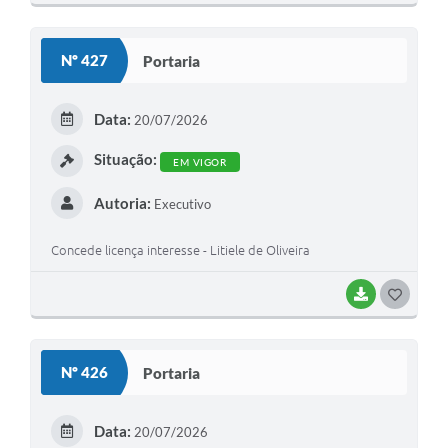
O
S
Nº 427
Portaria
T
E
Data:
20/07/2026
I
Situação:
EM VIGOR
Autoria:
Executivo
Concede licença interesse - Litiele de Oliveira
BAIXAR
G
O
S
Nº 426
Portaria
T
E
Data:
20/07/2026