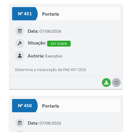
Coronavírus
Nº 451
Portaria
Certidão Negativa
Data:
07/08/2026
Alvará
Situação:
Fiscalização
EM VIGOR
Modelos de Requerimentos
Autoria:
Executivo
Relatórios Anuais – Ouvidoria
Determina a instauração de PAE 407-2026
Passe Livre Estudantil
BAIXAR
G
Ouvidoria
O
Galeria de Fotos
S
Nº 450
Portaria
T
Notícias
E
Data:
07/08/2026
Carta de Serviços
I