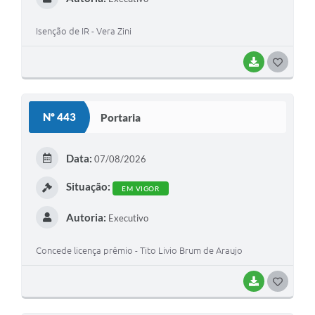
Isenção de IR - Vera Zini
BAIXAR
G
O
S
Nº 443
Portaria
T
E
Data:
07/08/2026
I
Situação:
EM VIGOR
Autoria:
Executivo
Concede licença prêmio - Tito Livio Brum de Araujo
BAIXAR
G
O