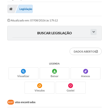
Nota Fiscal Gaúcha
Legislação
Ouvidoria
e-sic
Atualizado em: 07/08/2026 às 17h12
Editais e Publicações
BUSCAR LEGISLAÇÃO
PLANO ANUAL DE CONTRATAÇÕES (PAC)
Contato
DADOS ABERTOS
TCE/RS
LEGENDA:
Ordem de Serviços
Visualizar
Baixar
Anexos
Prestação de Contas
Serviços e Informações Online
Vínculos
Gostei
Licitações
atos encontrados
9097
Secretarias de Júlio de Castilhos