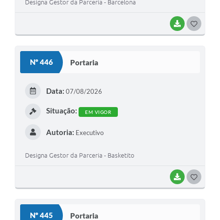
Designa Gestor da Parceria - Barcelona
BAIXAR
G
O
S
Nº 446
Portaria
T
E
Data:
07/08/2026
I
Situação:
EM VIGOR
Autoria:
Executivo
Designa Gestor da Parceria - Basketito
BAIXAR
G
O
S
Nº 445
Portaria