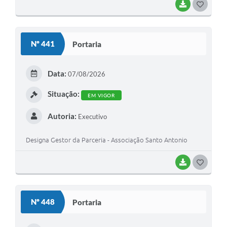
BAIXAR
G
O
S
Nº 441
Portaria
T
E
Data:
07/08/2026
I
Situação:
EM VIGOR
Autoria:
Executivo
Designa Gestor da Parceria - Associação Santo Antonio
BAIXAR
G
O
S
Nº 448
Portaria
T
E