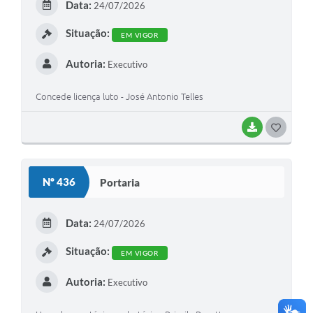
Data:
24/07/2026
I
Situação:
EM VIGOR
Autoria:
Executivo
Concede licença luto - José Antonio Telles
BAIXAR
G
O
S
Nº 436
Portaria
T
E
Data:
24/07/2026
I
Situação:
EM VIGOR
Autoria:
Executivo