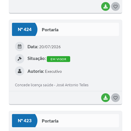
BAIXAR
G
O
S
Nº 424
Portaria
T
E
Data:
20/07/2026
I
Situação:
EM VIGOR
Autoria:
Executivo
Concede licença saúde - José Antonio Telles
BAIXAR
G
O
S
Nº 423
Portaria
T