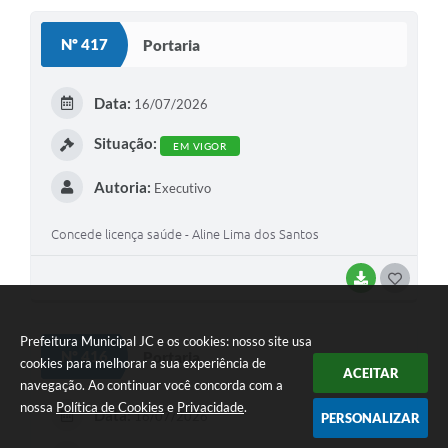
S
Nº 417
Portaria
T
E
Data:
16/07/2026
I
Situação:
EM VIGOR
Autoria:
Executivo
Concede licença saúde - Aline Lima dos Santos
BAIXAR
G
O
Prefeitura Municipal JC e os cookies: nosso site usa
S
Nº 416
Portaria
cookies para melhorar a sua experiência de
ACEITAR
T
navegação. Ao continuar você concorda com a
E
nossa
Política de Cookies
e
Privacidade
.
Data:
16/07/2026
PERSONALIZAR
I