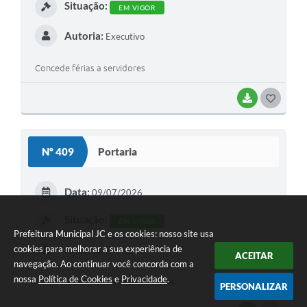
Situação:
EM VIGOR
Autoria:
Executivo
Concede férias a servidores
BAIXAR
G
O
S
Nº 409
Portaria
T
E
Data:
09/07/2026
I
Situação:
EM VIGOR
Prefeitura Municipal JC e os cookies: nosso site usa
Autoria:
cookies para melhorar a sua experiência de
Executivo
ACEITAR
navegação. Ao continuar você concorda com a
nossa
Política de Cookies
e
Privacidade
.
Nomeia Conselho Assistência Social
PERSONALIZAR