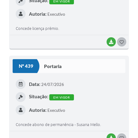
Situação:
EM VIGOR
Autoria:
Executivo
Concede licença prêmio.
BAIXAR
G
O
S
Nº 439
Portaria
T
E
Data:
24/07/2026
I
Situação:
EM VIGOR
Autoria:
Executivo
Concede abono de permanência - Susana Mello.