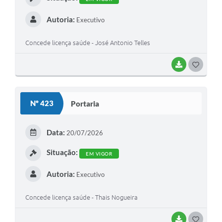
Autoria:
Executivo
Concede licença saúde - José Antonio Telles
BAIXAR
G
O
S
Nº 423
Portaria
T
E
Data:
20/07/2026
I
Situação:
EM VIGOR
Autoria:
Executivo
Concede licença saúde - Thais Nogueira
BAIXAR
G