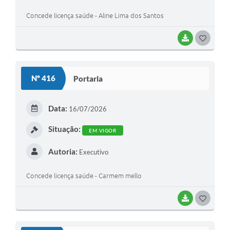
Concede licença saúde - Aline Lima dos Santos
BAIXAR
G
O
S
Nº 416
Portaria
T
E
Data:
16/07/2026
I
Situação:
EM VIGOR
Autoria:
Executivo
Concede licença saúde - Carmem mello
BAIXAR
G
O