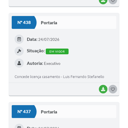
BAIXAR
G
O
S
Nº 438
Portaria
T
E
Data:
24/07/2026
I
Situação:
EM VIGOR
Autoria:
Executivo
Concede licença casamento - Luis Fernando Stefanello
BAIXAR
G
O
S
Nº 437
Portaria
T
E