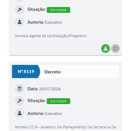
Arquivos para Download
I
Situação:
EM VIGOR
Audiências Públicas
Autoria:
Executivo
Contratos
Nomeia Agente de contratação/Pregoeiro.
Secretarias
Contas Públicas
BAIXAR
G
O
Legislação
S
Nº 8119
Decreto
Links
T
E
Data:
24/07/2026
I
Situação:
EM VIGOR
Autoria:
Executivo
Nomeia CC/4 - Assessor De Planejamento Da Secretaria Da