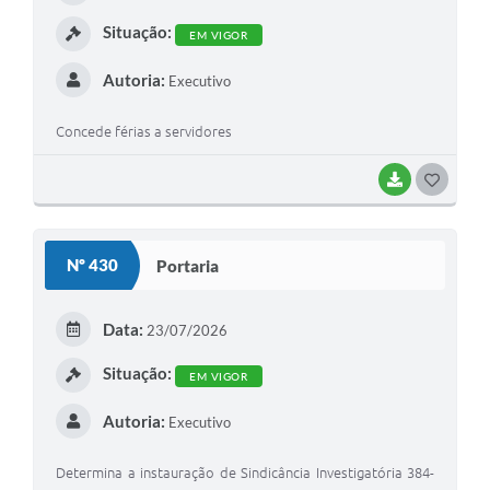
I
Situação:
EM VIGOR
Autoria:
Executivo
Concede férias a servidores
BAIXAR
G
O
S
Nº 430
Portaria
T
E
Data:
23/07/2026
I
Situação:
EM VIGOR
Autoria:
Executivo
Determina a instauração de Sindicância Investigatória 384-