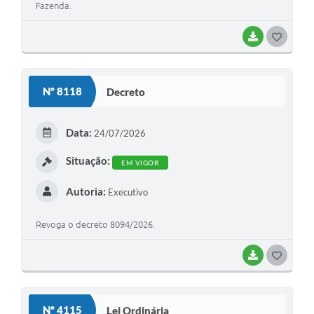
Fazenda.
BAIXAR
G
O
S
Nº 8118
Decreto
T
E
Data:
24/07/2026
I
Situação:
EM VIGOR
Autoria:
Executivo
Revoga o decreto 8094/2026.
BAIXAR
G
O
S
Nº 4115
Lei Ordinária