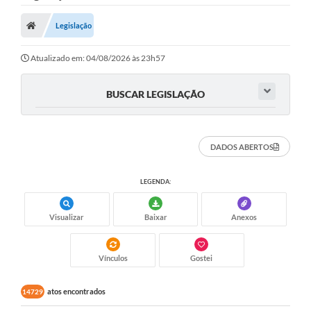
Nota Fiscal Gaúcha
Legislação
Ouvidoria
e-sic
Atualizado em: 04/08/2026 às 23h57
Editais e Publicações
BUSCAR LEGISLAÇÃO
PLANO ANUAL DE CONTRATAÇÕES (PAC)
Contato
DADOS ABERTOS
TCE/RS
LEGENDA:
Ordem de Serviços
Visualizar
Baixar
Anexos
Prestação de Contas
Serviços e Informações Online
Vínculos
Gostei
Licitações
atos encontrados
14729
Secretarias de Júlio de Castilhos