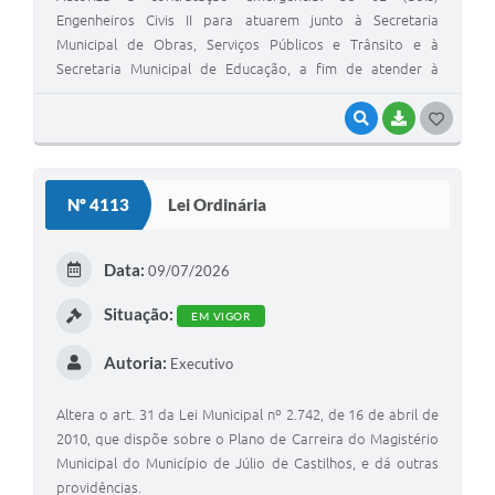
Engenheiros Civis II para atuarem junto à Secretaria
Municipal de Obras, Serviços Públicos e Trânsito e à
Secretaria Municipal de Educação, a fim de atender à
necessidade temporária de excepcional interesse público.
VISUALIZAR
BAIXAR
G
O
S
Nº 4113
Lei Ordinária
T
E
Data:
09/07/2026
I
Situação:
EM VIGOR
Autoria:
Executivo
Altera o art. 31 da Lei Municipal nº 2.742, de 16 de abril de
2010, que dispõe sobre o Plano de Carreira do Magistério
Municipal do Município de Júlio de Castilhos, e dá outras
providências.