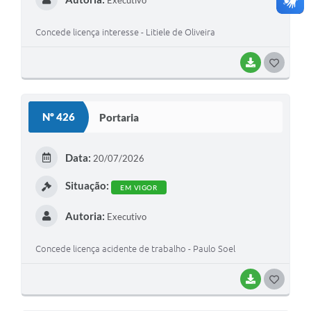
Executivo
Concede licença interesse - Litiele de Oliveira
BAIXAR
G
O
S
Nº 426
Portaria
T
E
Data:
20/07/2026
I
Situação:
EM VIGOR
Autoria:
Executivo
Concede licença acidente de trabalho - Paulo Soel
BAIXAR
G
O