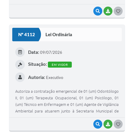
VISUALIZAR
BAIXAR
G
O
S
Nº 4112
Lei Ordinária
T
E
Data:
09/07/2026
I
Situação:
EM VIGOR
Autoria:
Executivo
Autoriza a contratação emergencial de 01 (um) Odontólogo
II, 01 (um) Terapeuta Ocupacional, 01 (um) Psicólogo, 01
(um) Técnico em Enfermagem e 01 (um) Agente de Vigilância
Ambiental para atuarem junto à Secretaria Municipal de
Saúde, a fim de atender à necessidade temporária de
excepcional interesse público.
VISUALIZAR
BAIXAR
G
O