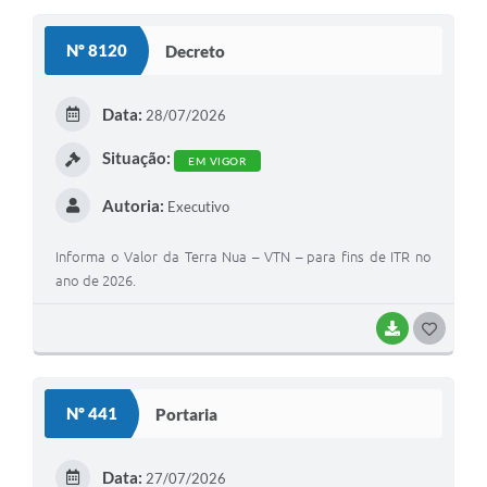
Coronavírus
Nº 8120
Decreto
Certidão Negativa
Data:
28/07/2026
Alvará
Situação:
Fiscalização
EM VIGOR
Modelos de Requerimentos
Autoria:
Executivo
Relatórios Anuais – Ouvidoria
Informa o Valor da Terra Nua – VTN – para fins de ITR no
ano de 2026.
Passe Livre Estudantil
Ouvidoria
BAIXAR
G
O
Galeria de Fotos
S
Nº 441
Portaria
Notícias
T
Carta de Serviços
E
Data:
27/07/2026