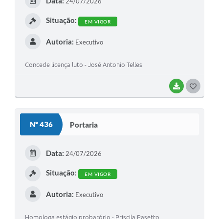
Data:
24/07/2026
I
Situação:
EM VIGOR
Autoria:
Executivo
Concede licença luto - José Antonio Telles
BAIXAR
G
O
S
Nº 436
Portaria
T
E
Data:
24/07/2026
I
Situação:
EM VIGOR
Autoria:
Executivo
Homologa estágio probatório - Priscila Pasetto