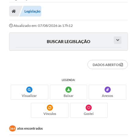
Nota Fiscal Gaúcha
Legislação
Ouvidoria
e-sic
Atualizado em: 07/08/2026 às 17h12
Editais e Publicações
BUSCAR LEGISLAÇÃO
PLANO ANUAL DE CONTRATAÇÕES (PAC)
Contato
DADOS ABERTOS
TCE/RS
LEGENDA:
Ordem de Serviços
Visualizar
Baixar
Anexos
Prestação de Contas
Serviços e Informações Online
Vínculos
Gostei
Licitações
atos encontrados
364
Secretarias de Júlio de Castilhos