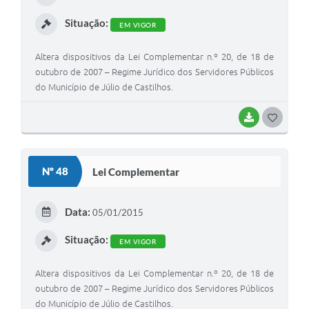
Arquivos para Download
I
Situação:
EM VIGOR
Audiências Públicas
Altera dispositivos da Lei Complementar n.º 20, de 18 de
Contratos
outubro de 2007 – Regime Jurídico dos Servidores Públicos
Secretarias
do Município de Júlio de Castilhos.
Contas Públicas
BAIXAR
G
O
Legislação
S
Links
Nº 48
Lei Complementar
T
E
Data:
05/01/2015
I
Situação:
EM VIGOR
Altera dispositivos da Lei Complementar n.º 20, de 18 de
outubro de 2007 – Regime Jurídico dos Servidores Públicos
do Município de Júlio de Castilhos.