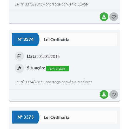
Lei N° 3375/2015 - prorroga convênio CEASP
BAIXAR
G
O
S
Nº 3374
Lei Ordinária
T
E
Data:
01/01/2015
I
Situação:
EM VIGOR
Lei N° 3374/2015 - prorroga convênio Macleres
BAIXAR
G
O
S
Nº 3373
Lei Ordinária
T