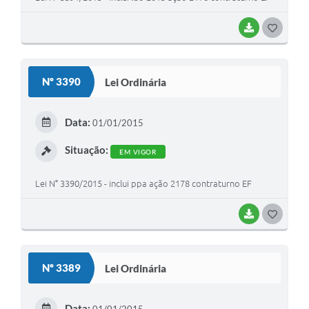
BAIXAR
G
O
S
Nº 3390
Lei Ordinária
T
E
Data:
01/01/2015
I
Situação:
EM VIGOR
Lei N° 3390/2015 - inclui ppa ação 2178 contraturno EF
BAIXAR
G
O
S
Nº 3389
Lei Ordinária
T
E
Data: