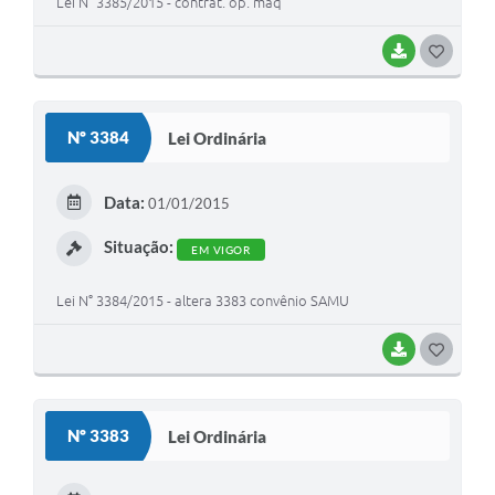
Lei N° 3385/2015 - contrat. op. maq
BAIXAR
G
O
S
Nº 3384
Lei Ordinária
T
E
Data:
01/01/2015
I
Situação:
EM VIGOR
Lei N° 3384/2015 - altera 3383 convênio SAMU
BAIXAR
G
O
S
Nº 3383
Lei Ordinária
T
E