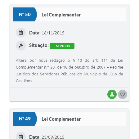
Coronavírus
Nº 50
Lei Complementar
Certidão Negativa
Data:
16/11/2015
Alvará
Situação:
Fiscalização
EM VIGOR
Modelos de Requerimentos
Altera por nova redação o § 10 do art. 114 da Lei
Complementar n.º 20, de 18 de outubro de 2007 – Regime
Relatórios Anuais – Ouvidoria
Jurídico dos Servidores Públicos do Município de Júlio de
Castilhos.
Passe Livre Estudantil
Ouvidoria
BAIXAR
G
O
Galeria de Fotos
S
Notícias
Nº 49
Lei Complementar
T
Carta de Serviços
E
Data:
23/09/2015