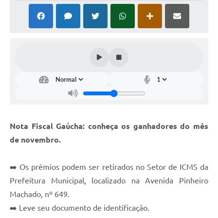
Coronavírus
Certidão Negativa
Alvará
Fiscalização
Modelos de Requerimentos
Relatórios Anuais – Ouvidoria
Nota Fiscal Gaúcha: conheça os ganhadores do mês
Passe Livre Estudantil
de novembro.
Ouvidoria
Galeria de Fotos
➡️ Os prêmios podem ser retirados no Setor de ICMS da
Prefeitura Municipal, localizado na Avenida Pinheiro
Notícias
Machado, nº 649.
Carta de Serviços
➡️ Leve seu documento de identificação.