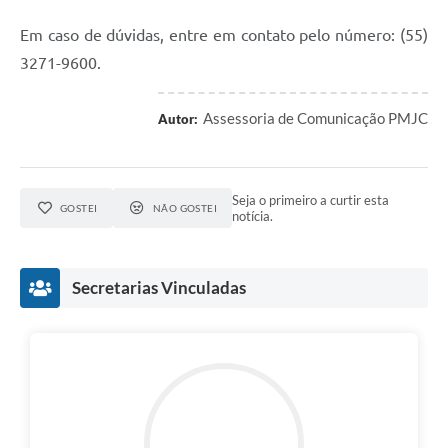
Arquivos para Download
Em caso de dúvidas, entre em contato pelo número: (55)
Audiências Públicas
3271-9600.
Contratos
Assessoria de Comunicação PMJC
Autor:
Secretarias
Contas Públicas
Seja o primeiro a curtir esta
Legislação
GOSTEI
NÃO GOSTEI
notícia.
Links
Secretarias Vinculadas