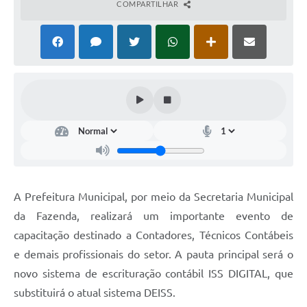
COMPARTILHAR
Coronavírus
Certidão Negativa
Alvará
Fiscalização
Modelos de Requerimentos
Relatórios Anuais – Ouvidoria
Passe Livre Estudantil
A Prefeitura Municipal, por meio da Secretaria Municipal
Ouvidoria
da Fazenda, realizará um importante evento de
Galeria de Fotos
capacitação destinado a Contadores, Técnicos Contábeis
e demais profissionais do setor. A pauta principal será o
Notícias
novo sistema de escrituração contábil ISS DIGITAL, que
Carta de Serviços
substituirá o atual sistema DEISS.