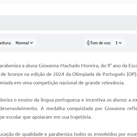
 MÍDIAS
RECEBA NOTÍCIAS
eitura:
Tom de voz:
parabeniza a aluna Giovanna Machado Moreira, do 9° ano da Esco
a de bronze na edição de 2024 da Olimpíada de Português (OP)
remiada em uma competição nacional de grande relevância.
oriza o ensino da língua portuguesa e incentiva os alunos a e
senvolvimento. A medalha conquistada por Giovanna refl
e escolar que apoiaram em sua trajetória.
ação de qualidade e parabeniza todos os envolvidos por esse 