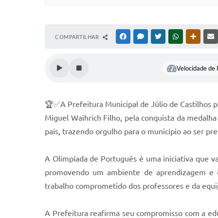
COMPARTILHAR
FACEBOOK
MESSENGER
TWITTER
WHATSAPP
OUTRAS
Velocidade de l
🏆✅A Prefeitura Municipal de Júlio de Castilhos 
Miguel Waihrich Filho, pela conquista da medalh
país, trazendo orgulho para o município ao ser p
A Olimpíada de Português é uma iniciativa que val
promovendo um ambiente de aprendizagem e de
trabalho comprometido dos professores e da equip
A Prefeitura reafirma seu compromisso com a educ