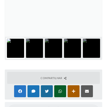
Coronavírus
Certidão Negativa
Alvará
Fiscalização
Modelos de Requerimentos
Relatórios Anuais – Ouvidoria
Passe Livre Estudantil
Ouvidoria
COMPARTILHAR
Galeria de Fotos
Notícias
Carta de Serviços