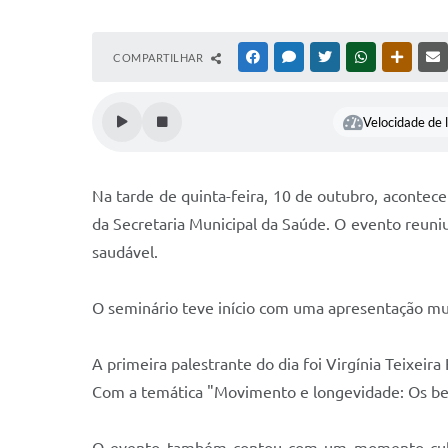
COMPARTILHAR
FACEBOOK
MESSENGER
TWITTER
WHATSAPP
OUTRAS
Velocidade de l
Na tarde de quinta-feira, 10 de outubro, acontec
da Secretaria Municipal da Saúde. O evento reuni
saudável.
O seminário teve início com uma apresentação musi
A primeira palestrante do dia foi Virgínia Teixei
Com a temática "Movimento e longevidade: Os bene