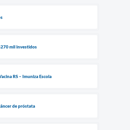
os
$270 mil investidos
Vacina RS – Imuniza Escola
âncer de próstata