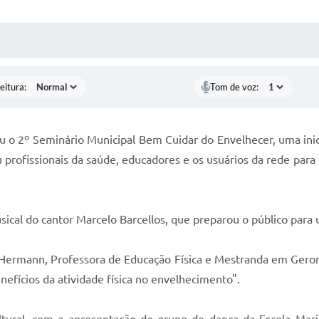
 MÍDIAS
RECEBA NOTÍCIAS
eitura:
Tom de voz:
eu o 2º Seminário Municipal Bem Cuidar do Envelhecer, uma in
u profissionais da saúde, educadores e os usuários da rede par
cal do cantor Marcelo Barcellos, que preparou o público para 
ra Hermann, Professora de Educação Física e Mestranda em Gero
fícios da atividade física no envelhecimento".