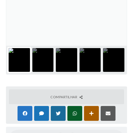
Coronavírus
Certidão Negativa
Alvará
Fiscalização
Modelos de Requerimentos
Relatórios Anuais – Ouvidoria
Passe Livre Estudantil
Ouvidoria
COMPARTILHAR
Galeria de Fotos
Notícias
Carta de Serviços