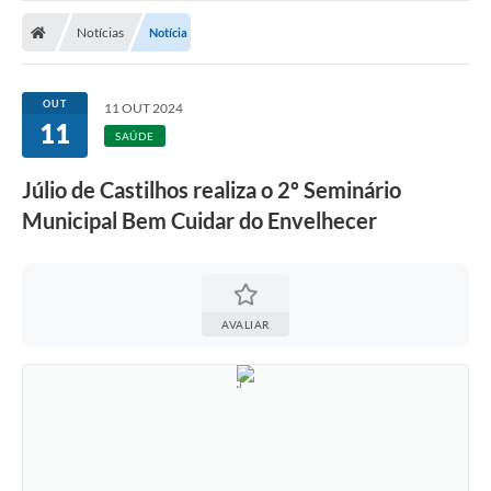
Nota Fiscal Gaúcha
Notícias
Notícia
Ouvidoria
e-sic
OUT
11 OUT 2024
11
Editais e Publicações
SAÚDE
PLANO ANUAL DE CONTRATAÇÕES (PAC)
Júlio de Castilhos realiza o 2º Seminário
Municipal Bem Cuidar do Envelhecer
Contato
TCE/RS
Ordem de Serviços
AVALIAR
Prestação de Contas
Serviços e Informações Online
Licitações
Secretarias de Júlio de Castilhos