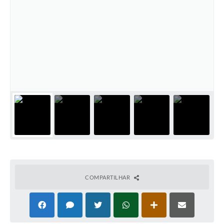
Coronavírus
Certidão Negativa
Alvará
Fiscalização
Modelos de Requerimentos
Relatórios Anuais – Ouvidoria
Passe Livre Estudantil
Ouvidoria
Galeria de Fotos
COMPARTILHAR
Notícias
Carta de Serviços