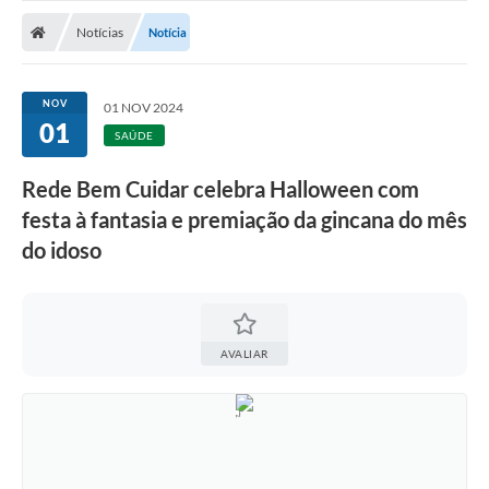
Nota Fiscal Gaúcha
Notícias
Notícia
Ouvidoria
e-sic
NOV
01 NOV 2024
01
Editais e Publicações
SAÚDE
PLANO ANUAL DE CONTRATAÇÕES (PAC)
Rede Bem Cuidar celebra Halloween com
festa à fantasia e premiação da gincana do mês
Contato
do idoso
TCE/RS
Ordem de Serviços
Prestação de Contas
AVALIAR
Serviços e Informações Online
Licitações
Secretarias de Júlio de Castilhos