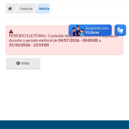
Nota Fiscal Gaúcha
Notícias
Notícia
Ouvidoria
e-sic
Editais e Publicações
PERÍODO ELEITORAL: Conteúdo bloqueado conforme a legislação
durante o período eleitoral de
04/07/2026 - 00:00:00
a
25/10/2026 - 23:59:00
PLANO ANUAL DE CONTRATAÇÕES (PAC)
.
Contato
Voltar
TCE/RS
Ordem de Serviços
Prestação de Contas
Serviços e Informações Online
Licitações
Secretarias de Júlio de Castilhos