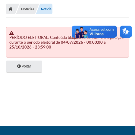
Nota Fiscal Gaúcha
Notícias
Notícia
Ouvidoria
e-sic
Editais e Publicações
PERÍODO ELEITORAL: Conteúdo bloqueado conforme a legislação
durante o período eleitoral de
04/07/2026 - 00:00:00
a
25/10/2026 - 23:59:00
PLANO ANUAL DE CONTRATAÇÕES (PAC)
.
Contato
Voltar
TCE/RS
Ordem de Serviços
Prestação de Contas
Serviços e Informações Online
Licitações
Secretarias de Júlio de Castilhos