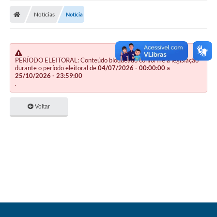
Nota Fiscal Gaúcha
Notícias
Notícia
Ouvidoria
e-sic
Editais e Publicações
PERÍODO ELEITORAL: Conteúdo bloqueado conforme a legislação
durante o período eleitoral de
04/07/2026 - 00:00:00
a
25/10/2026 - 23:59:00
PLANO ANUAL DE CONTRATAÇÕES (PAC)
.
Contato
Voltar
TCE/RS
Ordem de Serviços
Prestação de Contas
Serviços e Informações Online
Licitações
Secretarias de Júlio de Castilhos