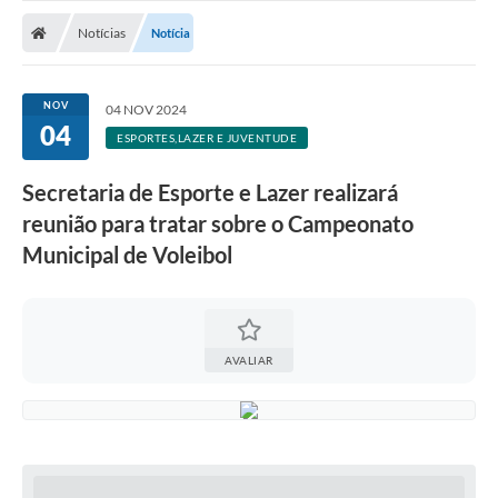
Nota Fiscal Gaúcha
Notícias
Notícia
Ouvidoria
e-sic
NOV
04 NOV 2024
04
Editais e Publicações
ESPORTES,LAZER E JUVENTUDE
PLANO ANUAL DE CONTRATAÇÕES (PAC)
Secretaria de Esporte e Lazer realizará
reunião para tratar sobre o Campeonato
Contato
Municipal de Voleibol
TCE/RS
Ordem de Serviços
Prestação de Contas
AVALIAR
Serviços e Informações Online
Licitações
Secretarias de Júlio de Castilhos