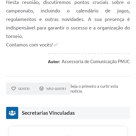
Nesta reunião, discutiremos pontos cruciais sobre o
Arquivos para Download
campeonato, incluindo o calendário de jogos,
Audiências Públicas
regulamentos e outras novidades. A sua presença é
Contratos
indispensável para garantir o sucesso e a organização do
torneio.
Secretarias
Contamos com vocês! ✅
Contas Públicas
Assessoria de Comunicação PMJC
Autor:
Legislação
Links
Seja o primeiro a curtir esta
GOSTEI
NÃO GOSTEI
notícia.
Secretarias Vinculadas