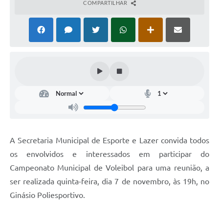
COMPARTILHAR
Coronavírus
Certidão Negativa
Alvará
Fiscalização
Modelos de Requerimentos
Relatórios Anuais – Ouvidoria
Passe Livre Estudantil
A Secretaria Municipal de Esporte e Lazer convida todos
Ouvidoria
os envolvidos e interessados em participar do
Galeria de Fotos
Campeonato Municipal de Voleibol para uma reunião, a
ser realizada quinta-feira, dia 7 de novembro, às 19h, no
Notícias
Ginásio Poliesportivo.
Carta de Serviços