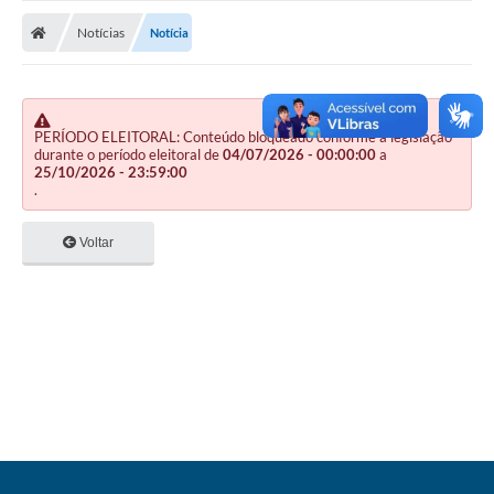
Nota Fiscal Gaúcha
Notícias
Notícia
Ouvidoria
e-sic
Editais e Publicações
PERÍODO ELEITORAL: Conteúdo bloqueado conforme a legislação
durante o período eleitoral de
04/07/2026 - 00:00:00
a
25/10/2026 - 23:59:00
PLANO ANUAL DE CONTRATAÇÕES (PAC)
.
Contato
Voltar
TCE/RS
Ordem de Serviços
Prestação de Contas
Serviços e Informações Online
Licitações
Secretarias de Júlio de Castilhos