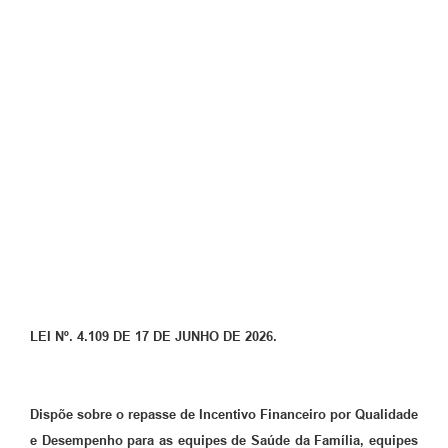
Coronavírus
Certidão Negativa
Alvará
Fiscalização
Modelos de Requerimentos
Relatórios Anuais – Ouvidoria
Passe Livre Estudantil
Ouvidoria
LEI Nº. 4.109 DE 17 DE JUNHO DE 2026.
Galeria de Fotos
Notícias
Dispõe sobre o repasse de Incentivo Financeiro por Qualidade
Carta de Serviços
e Desempenho para as equipes de Saúde da Família, equipes