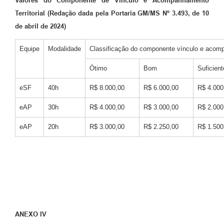
Valores do Componente de Vínculo e Acompanhamento
Territorial (Redação dada pela Portaria GM/MS Nº 3.493, de 10
de abril de 2024)
Equipe
Modalidade
Classificação do componente vínculo e acompa
Ótimo
Bom
Suficient
eSF
40h
R$ 8.000,00
R$ 6.000,00
R$ 4.000
eAP
30h
R$ 4.000,00
R$ 3.000,00
R$ 2.000
eAP
20h
R$ 3.000,00
R$ 2.250,00
R$ 1.500
ANEXO IV