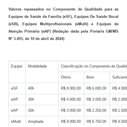
Valores repassados no Componente de Qualidade para as
Equipes de Saúde da Família (eSF), Equipes De Saúde Bucal
(eSB), Equipes Multiprofissionais (eMulti) e Equipes de
Atenção Primária (eAP) (Redação dada pela Portaria GM/MS
Nº 3.493, de 10 de abril de 2024)
Equipe
Modalidade
Classificação no Componente de Quali
Ótimo
Bom
Suficien
eSF
40h
R$ 8.000,00
R$ 6.000,00
R$ 4.000
eAP
30h
R$ 4.000,00
R$ 3.000,00
R$ 2.000
eAP
20h
R$ 3.000,00
R$ 2.250,00
R$ 1.500
eMulti
Ampliada
R$ 9.000,00
R$ 6.750,00
R$ 4.500