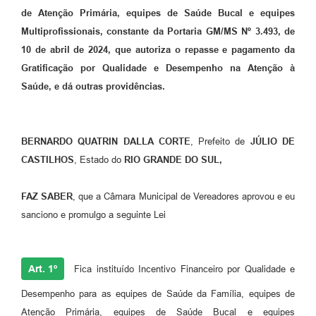
Arquivos para Download
de Atenção Primária, equipes de Saúde Bucal e equipes
Multiprofissionais, constante da Portaria GM/MS Nº 3.493, de
Audiências Públicas
10 de abril de 2024, que autoriza o repasse e pagamento da
Contratos
Gratificação por Qualidade e Desempenho na Atenção à
Saúde, e dá outras providências.
Secretarias
Contas Públicas
BERNARDO QUATRIN DALLA CORTE
, Prefeito de
JÚLIO DE
Legislação
CASTILHOS
, Estado do
RIO GRANDE DO SUL,
Links
FAZ SABER
, que a Câmara Municipal de Vereadores aprovou e eu
sanciono e promulgo a seguinte Lei
Art. 1º
Fica instituído Incentivo Financeiro por Qualidade e
Desempenho para as equipes de Saúde da Família, equipes de
Atenção Primária, equipes de Saúde Bucal e equipes