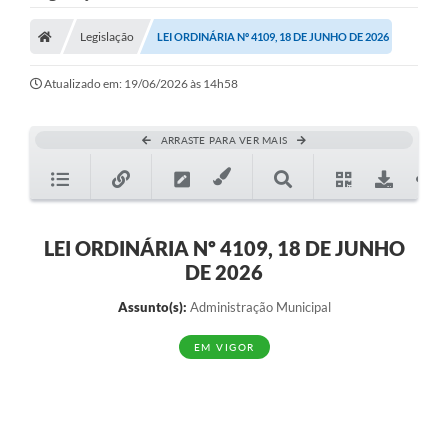
Nota Fiscal Gaúcha
Legislação
LEI ORDINÁRIA Nº 4109, 18 DE JUNHO DE 2026
Ouvidoria
e-sic
Atualizado em: 19/06/2026 às 14h58
Editais e Publicações
ARRASTE PARA VER MAIS
PLANO ANUAL DE CONTRATAÇÕES (PAC)
Contato
TCE/RS
LEI ORDINÁRIA Nº 4109, 18 DE JUNHO
DE 2026
Ordem de Serviços
Assunto(s):
Administração Municipal
Prestação de Contas
EM VIGOR
Serviços e Informações Online
Licitações
Secretarias de Júlio de Castilhos