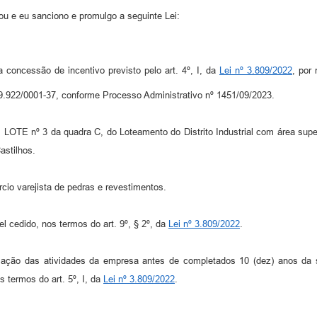
u e eu sanciono e promulgo a seguinte Lei:
a concessão de incentivo previsto pelo art. 4º, I, da
Lei nº 3.809/2022
, por
.922/0001-37, conforme Processo Administrativo nº 1451/09/2023.
 LOTE nº 3 da quadra C, do Loteamento do Distrito Industrial com área super
astilhos.
cio varejista de pedras e revestimentos.
l cedido, nos termos do art. 9º, § 2º, da
Lei nº 3.809/2022
.
ação das atividades da empresa antes de completados 10 (dez) anos da su
s termos do art. 5º, I, da
Lei nº 3.809/2022
.