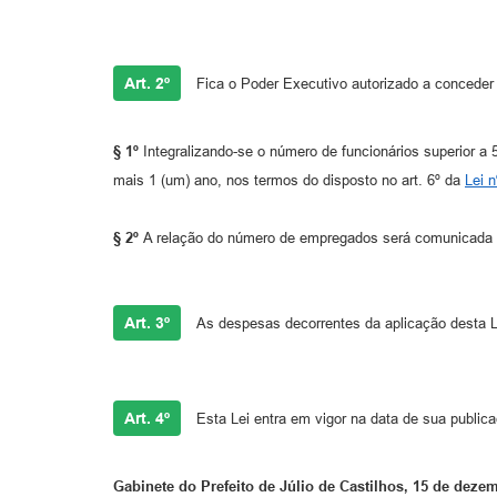
Art. 2º
Fica o Poder Executivo autorizado a conceder o
§ 1º
Integralizando-se o número de funcionários superior a
mais 1 (um) ano, nos termos do disposto no art. 6º da
Lei 
§ 2º
A relação do número de empregados será comunicada à
Art. 3º
As despesas decorrentes da aplicação desta L
Art. 4º
Esta Lei entra em vigor na data de sua public
Gabinete do Prefeito de Júlio de Castilhos, 15 de deze