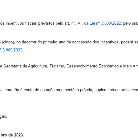
s incentivos fiscais previstos pelo art. 4º, VI, da
Lei nº 3.809/2022
, pelo pr
 5 (cinco), no decorrer do primeiro ano da concessão dos incentivos, poderá 
nº 3.809/2022
.
 Secretaria de Agricultura, Turismo, Desenvolvimento Econômico e Meio A
ei correrão à conta de dotação orçamentária própria, suplementada se necess
ação.
mbro de 2023.