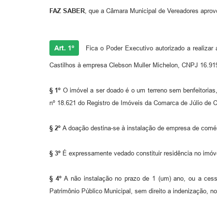
FAZ SABER
, que a Câmara Municipal de Vereadores aprovo
Art. 1º
Fica o Poder Executivo autorizado a realizar 
Castilhos à empresa Clebson Muller Michelon, CNPJ 16.919
§ 1º
O imóvel a ser doado é o um terreno sem benfeitorias,
nº 18.621 do Registro de Imóveis da Comarca de Júlio de C
§ 2º
A doação destina-se à instalação de empresa de comér
§ 3º
É expressamente vedado constituir residência no imóve
§ 4º
A não instalação no prazo de 1 (um) ano, ou a cess
Patrimônio Público Municipal, sem direito a indenização, no