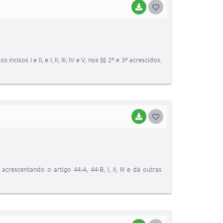
BAIXAR
G
O
S
T
isos I e II, e I, II, III, IV e V, nos §§ 2º e 3º acrescidos,
E
I
BAIXAR
G
O
S
T
escentando o artigo 44-A, 44-B, I, II, III e dá outras
E
I