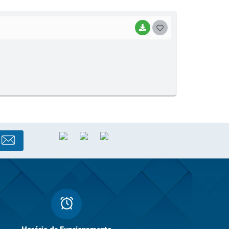
I
BAIXAR
G
O
S
T
E
I