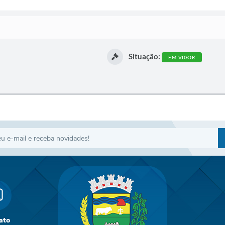
Situação:
EM VIGOR
ato