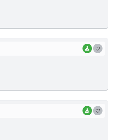
S
T
E
I
BAIXAR
G
O
S
T
E
I
BAIXAR
G
O
S
T