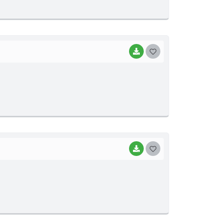
E
I
BAIXAR
G
O
S
T
E
I
BAIXAR
G
O
S
T
E