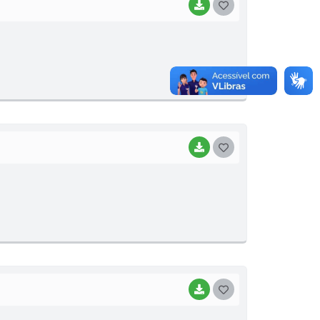
BAIXAR
G
O
S
T
E
I
BAIXAR
G
O
S
T
E
I
BAIXAR
G
O