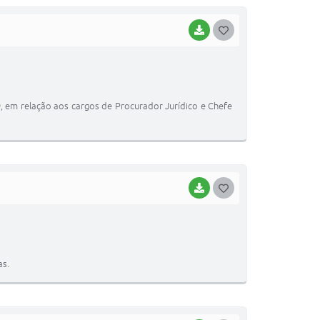
BAIXAR
G
O
S
T
G-9, em relação aos cargos de Procurador Jurídico e Chefe
E
I
BAIXAR
G
O
S
T
as.
E
I