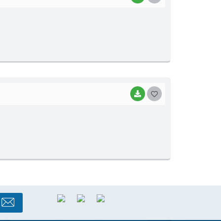
O
S
T
E
I
BAIXAR
G
O
S
T
E
I