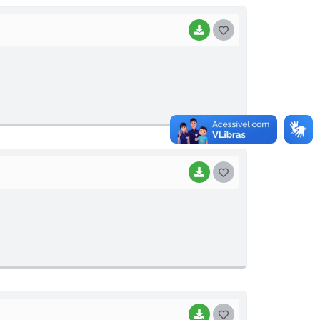
BAIXAR
G
O
S
T
E
I
BAIXAR
G
O
S
T
E
I
BAIXAR
G