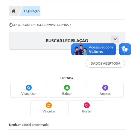
Nota Fiscal Gaúcha
Legislação
Ouvidoria
e-sic
Atualizado em: 04/08/2026 às 23h57
Editais e Publicações
BUSCAR LEGISLAÇÃO
PLANO ANUAL DE CONTRATAÇÕES (PAC)
Contato
DADOS ABERTOS
TCE/RS
LEGENDA:
Ordem de Serviços
Visualizar
Baixar
Anexos
Prestação de Contas
Serviços e Informações Online
Vínculos
Gostei
Licitações
Nenhum ato foi encontrado
Secretarias de Júlio de Castilhos