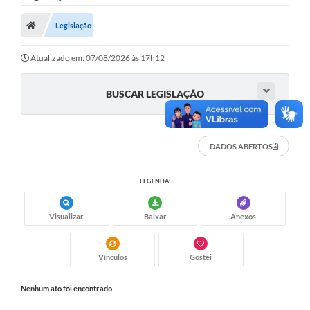
Nota Fiscal Gaúcha
Legislação
Ouvidoria
e-sic
Atualizado em: 07/08/2026 às 17h12
Editais e Publicações
BUSCAR LEGISLAÇÃO
PLANO ANUAL DE CONTRATAÇÕES (PAC)
Contato
DADOS ABERTOS
TCE/RS
LEGENDA:
Ordem de Serviços
Visualizar
Baixar
Anexos
Prestação de Contas
Serviços e Informações Online
Vínculos
Gostei
Licitações
Nenhum ato foi encontrado
Secretarias de Júlio de Castilhos