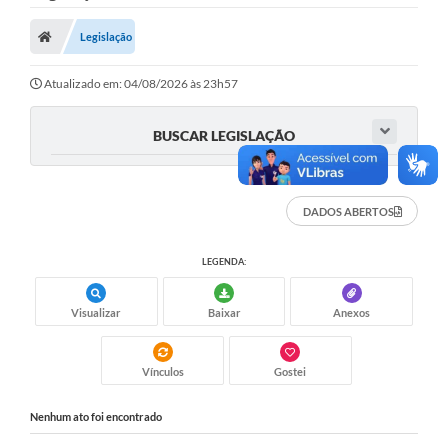
Nota Fiscal Gaúcha
Legislação
Ouvidoria
e-sic
Atualizado em: 04/08/2026 às 23h57
Editais e Publicações
BUSCAR LEGISLAÇÃO
PLANO ANUAL DE CONTRATAÇÕES (PAC)
Contato
DADOS ABERTOS
TCE/RS
LEGENDA:
Ordem de Serviços
Visualizar
Baixar
Anexos
Prestação de Contas
Serviços e Informações Online
Vínculos
Gostei
Licitações
Nenhum ato foi encontrado
Secretarias de Júlio de Castilhos