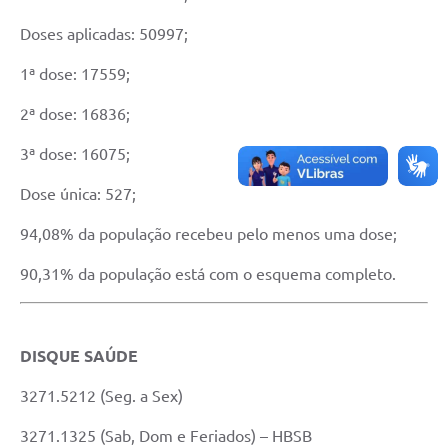
Arquivos para Download
Doses aplicadas: 50997;
Audiências Públicas
1ª dose: 17559;
Contratos
2ª dose: 16836;
Secretarias
3ª dose: 16075;
Contas Públicas
Dose única: 527;
Legislação
94,08% da população recebeu pelo menos uma dose;
Links
90,31% da população está com o esquema completo.
DISQUE SAÚDE
3271.5212 (Seg. a Sex)
3271.1325 (Sab, Dom e Feriados) – HBSB