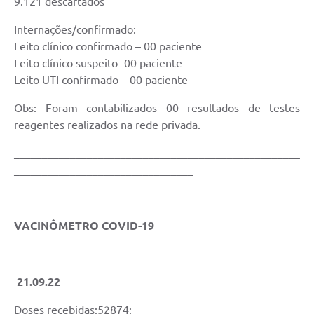
9.121 descartados
Coronavírus
Internações/confirmado:
Leito clínico confirmado – 00 paciente
Certidão Negativa
Leito clínico suspeito- 00 paciente
Alvará
Leito UTI confirmado – 00 paciente
Fiscalização
Obs: Foram contabilizados 00 resultados de testes
reagentes realizados na rede privada.
Modelos de Requerimentos
___________________________________________________
Relatórios Anuais – Ouvidoria
________________________________
Passe Livre Estudantil
Ouvidoria
VACINÔMETRO COVID-19
Galeria de Fotos
Notícias
21.09.22
Carta de Serviços
Doses recebidas:52874;