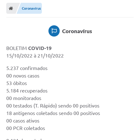
Nota Fiscal Gaúcha
Coronavírus
Ouvidoria
e-sic
Coronavírus
Editais e Publicações
BOLETIM
COVID-19
PLANO ANUAL DE CONTRATAÇÕES (PAC)
15/10/2022 à 21/10/2022
Contato
5.237 confirmados
TCE/RS
00 novos casos
53 óbitos
Ordem de Serviços
5.184 recuperados
00 monitorados
Prestação de Contas
00 testados (T. Rápido) sendo 00 positivos
Serviços e Informações Online
18 antígenos coletados sendo 00 positivos
00 casos ativos
Licitações
00 PCR coletados
Secretarias de Júlio de Castilhos