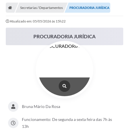
Nota Fiscal Gaúcha
Secretarias / Departamentos
PROCURADORIA JURÍDICA
Ouvidoria
Atualizado em: 05/05/2026 às 15h22
e-sic
Editais e Publicações
PROCURADORIA JURÍDICA
PLANO ANUAL DE CONTRATAÇÕES (PAC)
Contato
TCE/RS
Ordem de Serviços
Prestação de Contas
Serviços e Informações Online
Bruna Mário Da Rosa
Licitações
Funcionamento: De segunda a sexta feira das 7h às
Secretarias de Júlio de Castilhos
13h