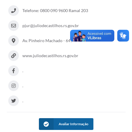
Coronavírus
Telefone: 0800 090 9600 Ramal 203
Certidão Negativa
pjur@juliodecastilhos.rs.gov.br
Alvará
Av. Pinheiro Machado - 649
Fiscalização
Modelos de Requerimentos
www.juliodecastilhos.rs.gov.br
Relatórios Anuais – Ouvidoria
.
Passe Livre Estudantil
.
Ouvidoria
Galeria de Fotos
.
Notícias
Carta de Serviços
Avaliar Informação