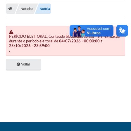
Nota Fiscal Gaúcha
Notícias
Notícia
Ouvidoria
e-sic
Editais e Publicações
PERÍODO ELEITORAL: Conteúdo bloqueado conforme a legislação
durante o período eleitoral de
04/07/2026 - 00:00:00
a
25/10/2026 - 23:59:00
PLANO ANUAL DE CONTRATAÇÕES (PAC)
.
Contato
Voltar
TCE/RS
Ordem de Serviços
Prestação de Contas
Serviços e Informações Online
Licitações
Secretarias de Júlio de Castilhos