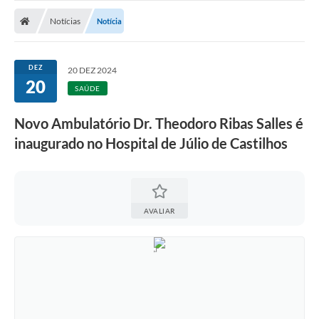
Nota Fiscal Gaúcha
Notícias
Notícia
Ouvidoria
e-sic
DEZ
20 DEZ 2024
20
Editais e Publicações
SAÚDE
PLANO ANUAL DE CONTRATAÇÕES (PAC)
Novo Ambulatório Dr. Theodoro Ribas Salles é
inaugurado no Hospital de Júlio de Castilhos
Contato
TCE/RS
Ordem de Serviços
AVALIAR
Prestação de Contas
Serviços e Informações Online
Licitações
Secretarias de Júlio de Castilhos