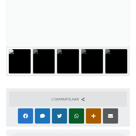
Coronavírus
Certidão Negativa
Alvará
Fiscalização
Modelos de Requerimentos
Relatórios Anuais – Ouvidoria
Passe Livre Estudantil
Ouvidoria
COMPARTILHAR
Galeria de Fotos
Notícias
Carta de Serviços