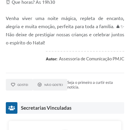
⏰ Que horas? Às 19h30
Arquivos para Download
Audiências Públicas
Venha viver uma noite mágica, repleta de encanto,
Contratos
alegria e muita emoção, perfeita para toda a família. 🎄✨
Não deixe de prestigiar nossas crianças e celebrar juntos
Secretarias
o espírito do Natal!
Contas Públicas
Assessoria de Comunicação PMJC
Autor:
Legislação
Links
Seja o primeiro a curtir esta
GOSTEI
NÃO GOSTEI
notícia.
Secretarias Vinculadas