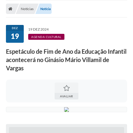
Nota Fiscal Gaúcha
Notícias
Notícia
Ouvidoria
e-sic
DEZ
19 DEZ 2024
19
Editais e Publicações
AGENDA CULTURAL
PLANO ANUAL DE CONTRATAÇÕES (PAC)
Espetáculo de Fim de Ano da Educação Infantil
acontecerá no Ginásio Mário Villamil de
Contato
Vargas
TCE/RS
Ordem de Serviços
Prestação de Contas
AVALIAR
Serviços e Informações Online
Licitações
Secretarias de Júlio de Castilhos