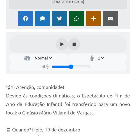
COMPARTILHAR
Coronavírus
Certidão Negativa
Alvará
Fiscalização
Modelos de Requerimentos
Relatórios Anuais – Ouvidoria
Passe Livre Estudantil
🎅✨ Atenção, comunidade!
Ouvidoria
Devido às condições climáticas, o Espetáculo de Fim de
Galeria de Fotos
Ano da Educação Infantil foi transferido para um novo
local: o Ginásio Mário Villamil de Vargas.
Notícias
Carta de Serviços
📅 Quando? Hoje, 19 de dezembro