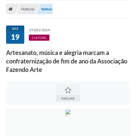
Nota Fiscal Gaúcha
Notícias
Notícia
Ouvidoria
e-sic
DEZ
19 DEZ 2024
19
Editais e Publicações
CULTURA
PLANO ANUAL DE CONTRATAÇÕES (PAC)
Artesanato, música e alegria marcam a
confraternização de fim de ano da Associação
Contato
Fazendo Arte
TCE/RS
Ordem de Serviços
Prestação de Contas
AVALIAR
Serviços e Informações Online
Licitações
Secretarias de Júlio de Castilhos