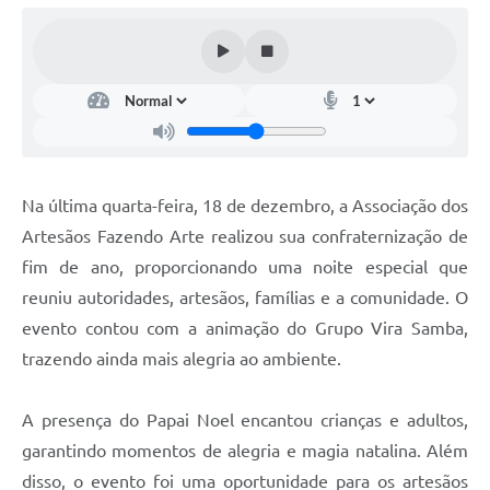
Arquivos para Download
Audiências Públicas
Contratos
Secretarias
Contas Públicas
Na última quarta-feira, 18 de dezembro, a Associação dos
Legislação
Artesãos Fazendo Arte realizou sua confraternização de
fim de ano, proporcionando uma noite especial que
Links
reuniu autoridades, artesãos, famílias e a comunidade. O
evento contou com a animação do Grupo Vira Samba,
trazendo ainda mais alegria ao ambiente.
A presença do Papai Noel encantou crianças e adultos,
garantindo momentos de alegria e magia natalina. Além
disso, o evento foi uma oportunidade para os artesãos