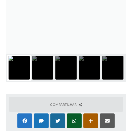
Coronavírus
Certidão Negativa
Alvará
Fiscalização
Modelos de Requerimentos
Relatórios Anuais – Ouvidoria
Passe Livre Estudantil
Ouvidoria
Galeria de Fotos
COMPARTILHAR
Notícias
Carta de Serviços