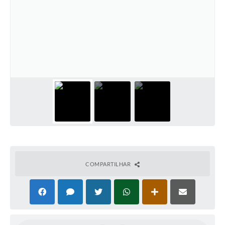
Coronavírus
Certidão Negativa
Alvará
Fiscalização
Modelos de Requerimentos
Relatórios Anuais – Ouvidoria
Passe Livre Estudantil
Ouvidoria
COMPARTILHAR
Galeria de Fotos
Notícias
Carta de Serviços