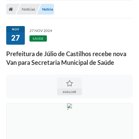
Nota Fiscal Gaúcha
Notícias
Notícia
Ouvidoria
e-sic
NOV
27 NOV 2024
27
Editais e Publicações
SAÚDE
PLANO ANUAL DE CONTRATAÇÕES (PAC)
Prefeitura de Júlio de Castilhos recebe nova
Van para Secretaria Municipal de Saúde
Contato
TCE/RS
Ordem de Serviços
AVALIAR
Prestação de Contas
Serviços e Informações Online
Licitações
Secretarias de Júlio de Castilhos