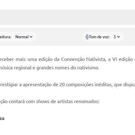
 MÍDIAS
RECEBA NOTÍCIAS
eitura:
Tom de voz:
receber mais uma edição da Convenção Nativista, a VI edição d
música regional e grandes nomes do nativismo.
prestigiar a apresentação de 20 composições inéditas, que dispu
ção contará com shows de artistas renomados:
uza