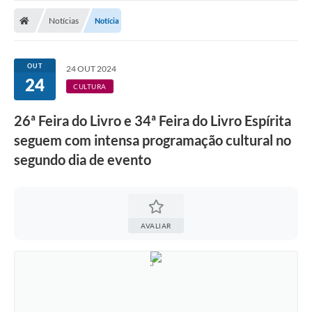
Nota Fiscal Gaúcha
Notícias
Notícia
Ouvidoria
e-sic
OUT
24 OUT 2024
24
Editais e Publicações
CULTURA
PLANO ANUAL DE CONTRATAÇÕES (PAC)
26ª Feira do Livro e 34ª Feira do Livro Espírita
seguem com intensa programação cultural no
Contato
segundo dia de evento
TCE/RS
Ordem de Serviços
Prestação de Contas
AVALIAR
Serviços e Informações Online
Licitações
Secretarias de Júlio de Castilhos