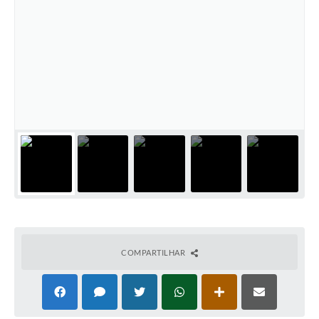
Coronavírus
Certidão Negativa
Alvará
Fiscalização
Modelos de Requerimentos
Relatórios Anuais – Ouvidoria
Passe Livre Estudantil
Ouvidoria
Galeria de Fotos
COMPARTILHAR
Notícias
Carta de Serviços