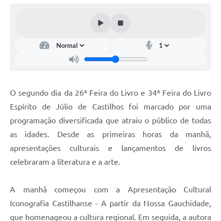
Arquivos para Download
Audiências Públicas
Contratos
Secretarias
Contas Públicas
O segundo dia da 26ª Feira do Livro e 34ª Feira do Livro
Legislação
Espírito de Júlio de Castilhos foi marcado por uma
programação diversificada que atraiu o público de todas
Links
as idades. Desde as primeiras horas da manhã,
apresentações culturais e lançamentos de livros
celebraram a literatura e a arte.
A manhã começou com a Apresentação Cultural
Iconografia Castilhanse - A partir da Nossa Gauchidade,
que homenageou a cultura regional. Em seguida, a autora