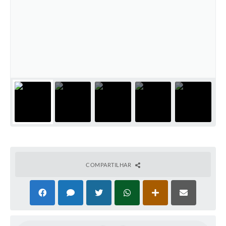
Coronavírus
Certidão Negativa
Alvará
Fiscalização
Modelos de Requerimentos
Relatórios Anuais – Ouvidoria
Passe Livre Estudantil
Ouvidoria
COMPARTILHAR
Galeria de Fotos
Notícias
Carta de Serviços