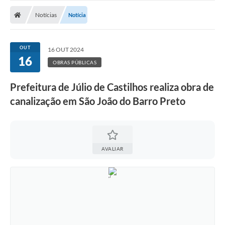
Nota Fiscal Gaúcha
Notícias
Notícia
Ouvidoria
e-sic
OUT
16 OUT 2024
16
Editais e Publicações
OBRAS PÚBLICAS
PLANO ANUAL DE CONTRATAÇÕES (PAC)
Prefeitura de Júlio de Castilhos realiza obra de
canalização em São João do Barro Preto
Contato
TCE/RS
Ordem de Serviços
AVALIAR
Prestação de Contas
Serviços e Informações Online
Licitações
Secretarias de Júlio de Castilhos