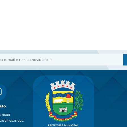
ato
0 9600
astilhos.rs.gov.