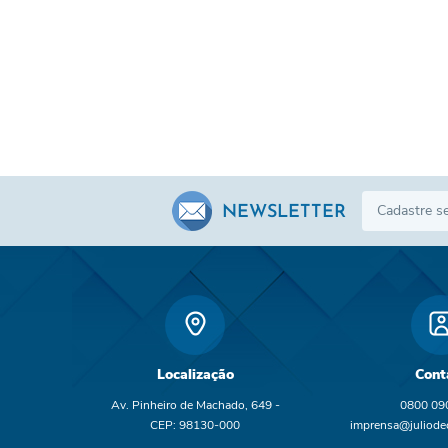
NEWSLETTER
Localização
Cont
Av. Pinheiro de Machado, 649 -
0800 09
CEP: 98130-000
imprensa@juliodec
br