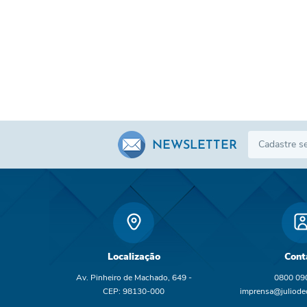
NEWSLETTER
Localização
Cont
Av. Pinheiro de Machado, 649 -
0800 09
CEP: 98130-000
imprensa@juliodec
br