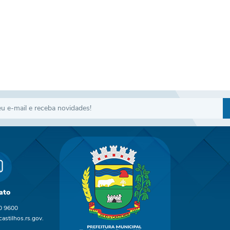
ato
0 9600
astilhos.rs.gov.