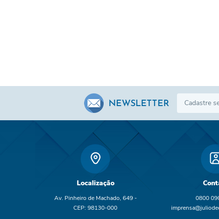
NEWSLETTER
Localização
Cont
Av. Pinheiro de Machado, 649 -
0800 09
CEP: 98130-000
imprensa@juliodec
br