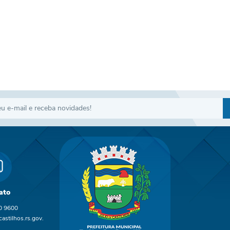
ato
0 9600
astilhos.rs.gov.