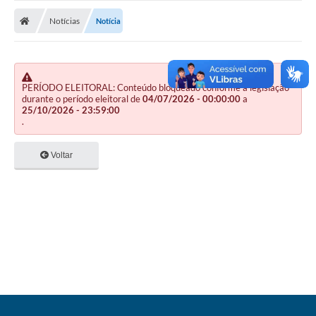
Nota Fiscal Gaúcha
Notícias
Notícia
Ouvidoria
e-sic
Editais e Publicações
PERÍODO ELEITORAL: Conteúdo bloqueado conforme a legislação
durante o período eleitoral de
04/07/2026 - 00:00:00
a
25/10/2026 - 23:59:00
PLANO ANUAL DE CONTRATAÇÕES (PAC)
.
Contato
Voltar
TCE/RS
Ordem de Serviços
Prestação de Contas
Serviços e Informações Online
Licitações
Secretarias de Júlio de Castilhos