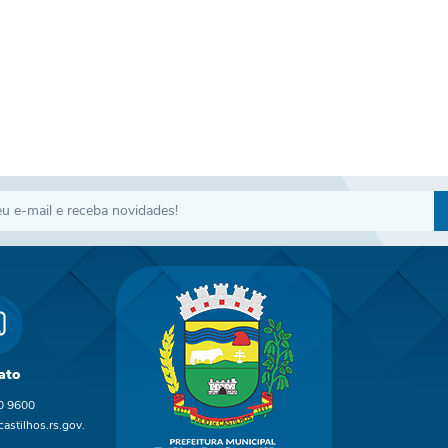
ato
0 9600
astilhos.rs.gov.