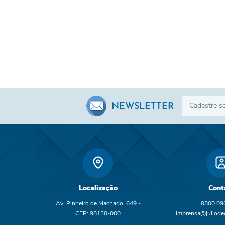
NEWSLETTER
Localização
Cont
Av. Pinheiro de Machado, 649 -
0800 09
CEP: 98130-000
imprensa@juliodec
br