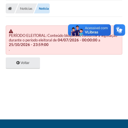
Nota Fiscal Gaúcha
Notícias
Notícia
Ouvidoria
e-sic
Editais e Publicações
PERÍODO ELEITORAL: Conteúdo bloqueado conforme a legislação
durante o período eleitoral de
04/07/2026 - 00:00:00
a
25/10/2026 - 23:59:00
PLANO ANUAL DE CONTRATAÇÕES (PAC)
.
Contato
Voltar
TCE/RS
Ordem de Serviços
Prestação de Contas
Serviços e Informações Online
Licitações
Secretarias de Júlio de Castilhos