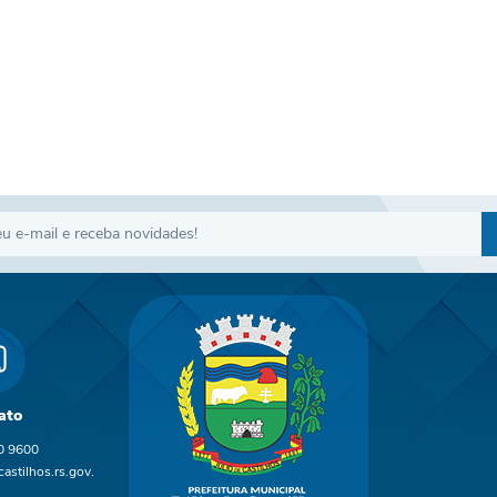
ato
0 9600
astilhos.rs.gov.