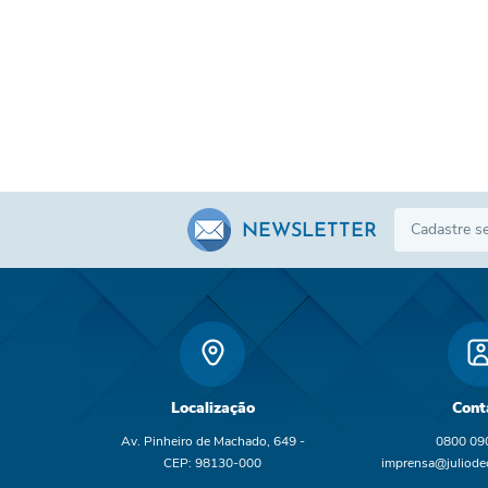
NEWSLETTER
Localização
Cont
Av. Pinheiro de Machado, 649 -
0800 09
CEP: 98130-000
imprensa@juliodec
br