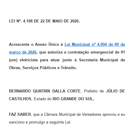
Coronavírus
Certidão Negativa
LEI Nº. 4.108 DE 22 DE MAIO DE 2026.
Alvará
Fiscalização
Acrescenta o Anexo Único à
Lei Municipal nº 4.094 de 09 de
março de 2026
, que autoriza a contratação emergencial de 01
Modelos de Requerimentos
(um) eletricista para atuar junto à Secretaria Municipal de
Relatórios Anuais – Ouvidoria
Obras, Serviços Públicos e Trânsito.
Passe Livre Estudantil
Ouvidoria
BERNARDO QUATRIN DALLA CORTE
, Prefeito de
JÚLIO DE
CASTILHOS
, Estado do
RIO GRANDE DO SUL,
Galeria de Fotos
Notícias
FAZ SABER
, que a Câmara Municipal de Vereadores aprovou e eu
sanciono e promulgo a seguinte Lei
Carta de Serviços