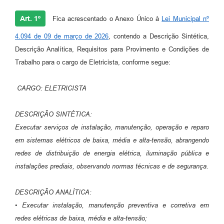
Arquivos para Download
Art. 1º
Fica acrescentado o Anexo Único à
Lei Municipal nº
Audiências Públicas
4.094 de 09 de março de 2026
, contendo a Descrição Sintética,
Contratos
Descrição Analítica, Requisitos para Provimento e Condições de
Trabalho para o cargo de Eletricista, conforme segue:
Secretarias
Contas Públicas
CARGO: ELETRICISTA
Legislação
DESCRIÇÃO SINTÉTICA:
Links
Executar serviços de instalação, manutenção, operação e reparo
em sistemas elétricos de baixa, média e alta-tensão, abrangendo
redes de distribuição de energia elétrica, iluminação pública e
instalações prediais, observando normas técnicas e de segurança.
DESCRIÇÃO ANALÍTICA:
• Executar instalação, manutenção preventiva e corretiva em
redes elétricas de baixa, média e alta-tensão;