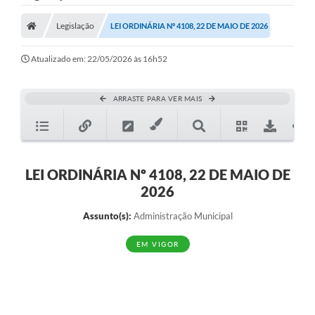
Nota Fiscal Gaúcha
Legislação
LEI ORDINÁRIA Nº 4108, 22 DE MAIO DE 2026
Ouvidoria
e-sic
Atualizado em: 22/05/2026 às 16h52
Editais e Publicações
ARRASTE PARA VER MAIS
PLANO ANUAL DE CONTRATAÇÕES (PAC)
Contato
TCE/RS
LEI ORDINÁRIA Nº 4108, 22 DE MAIO DE
2026
Ordem de Serviços
Assunto(s):
Administração Municipal
Prestação de Contas
EM VIGOR
Serviços e Informações Online
Licitações
Secretarias de Júlio de Castilhos