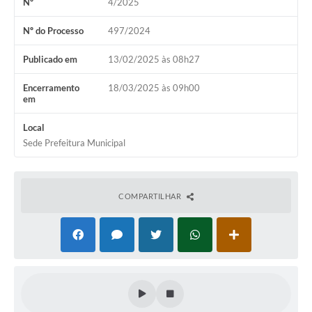
Nº
4/2025
Coronavírus
Nº do Processo
497/2024
Certidão Negativa
Publicado em
13/02/2025 às 08h27
Alvará
Encerramento
18/03/2025 às 09h00
em
Fiscalização
Local
Modelos de Requerimentos
Sede Prefeitura Municipal
Relatórios Anuais – Ouvidoria
Passe Livre Estudantil
COMPARTILHAR
Ouvidoria
Galeria de Fotos
Notícias
Carta de Serviços