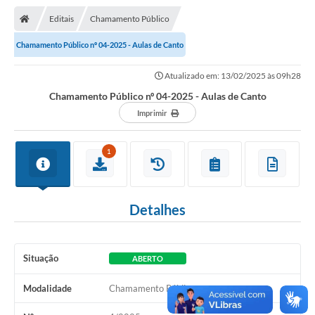
Nota Fiscal Gaúcha
Editais
Chamamento Público
Ouvidoria
Chamamento Público nº 04-2025 - Aulas de Canto
e-sic
Atualizado em: 13/02/2025 às 09h28
Editais e Publicações
Chamamento Público nº 04-2025 - Aulas de Canto
PLANO ANUAL DE CONTRATAÇÕES (PAC)
Imprimir
Contato
1
TCE/RS
Ordem de Serviços
Detalhes
Prestação de Contas
Serviços e Informações Online
Situação
ABERTO
Licitações
Modalidade
Chamamento Público
Secretarias de Júlio de Castilhos