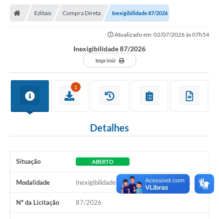
Nota Fiscal Gaúcha
Editais
Compra Direta
Inexigibilidade 87/2026
Ouvidoria
Atualizado em: 02/07/2026 às 07h54
e-sic
Inexigibilidade 87/2026
Editais e Publicações
Imprimir
PLANO ANUAL DE CONTRATAÇÕES (PAC)
1
Contato
TCE/RS
Detalhes
Ordem de Serviços
Prestação de Contas
Situação
ABERTO
Serviços e Informações Online
Modalidade
Inexigibilidade
Licitações
Nº da Licitação
87/2026
Secretarias de Júlio de Castilhos