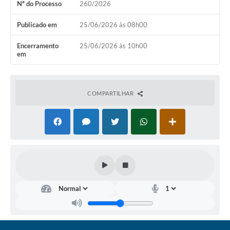
Nº do Processo
260/2026
Coronavírus
Publicado em
25/06/2026 às 08h00
Certidão Negativa
Encerramento
25/06/2026 às 10h00
em
Alvará
Fiscalização
COMPARTILHAR
Modelos de Requerimentos
Relatórios Anuais – Ouvidoria
Passe Livre Estudantil
Ouvidoria
Galeria de Fotos
Notícias
Carta de Serviços